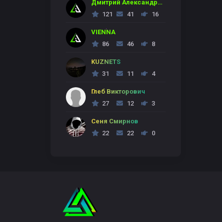
Дмитрий Александрович
121
41
16
VIENNA
86
46
8
KUZNETS
31
11
4
Глеб Викторович
27
12
3
Сеня Смирнов
22
22
0