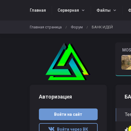
Главная
Серверная
Файлы
Ф
Главная страница
Форум
БАНК ИДЕЙ
/
/
Жалобы
Download CS 1.6
️ MO
Авторизация
Б
Те
Войти на сайт
Войти через ВК