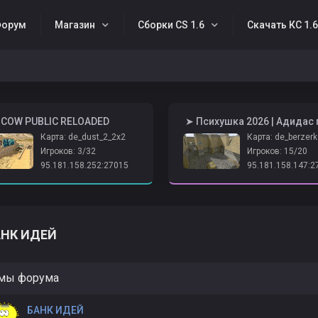
орум
Магазин
Сборки CS 1.6
Скачать КС 1.
SCOW PUBLIC RELOADED
Карта: de_dust_2_2x2
Карта: de_berzerk
Игроков: 3/32
Игроков: 15/20
95.181.158.252:27015
95.181.158.147:2
АНК ИДЕЙ
мы форума
БАНК ИДЕЙ