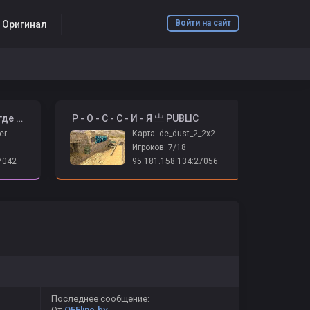
Войти на сайт
6 Оригинал
️ ➤ Психушка 2026 | Адидас где бабки? ➤
️ Р - О - С - С - И - Я 亗 PUBLIC
er
Карта: de_dust_2_2x2
Игроков: 7/18
7042
95.181.158.134:27056
Последнее сообщение:
От
OFFline.by