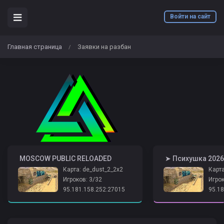
Войти на сайт
Главная страница
Заявки на разбан
/
️ MOSCOW PUBLIC RELOADED
Карта: de_dust_2_2x2
Карта
Игроков: 3/32
Игрок
95.181.158.252:27015
95.18