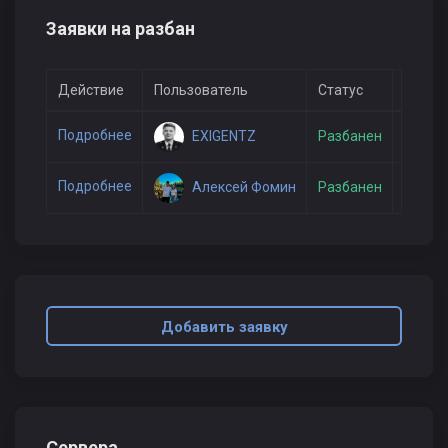
Заявки на разбан
Действие
Пользователь
Статус
Дата 
Подробнее
EXIGENTZ
Разбанен
13 июн
Подробнее
Алексей Фомин
Разбанен
9 июня
Добавить заявку
Сервера