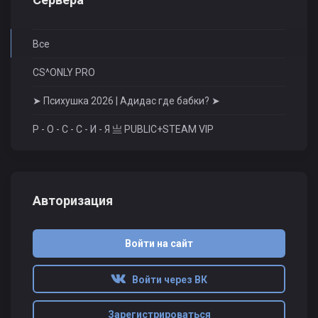
Все
CS^ONLY PRO
➤ Психушка 2026 | Адидас где бабки? ➤
Р - О - С - С - И - Я 亗 PUBLIC+STEAM VIP
Авторизация
Войти на сайт
Войти через ВК
Зарегистрироваться