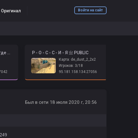
Войти на сайт
6 Оригинал
️ ➤ Психушка 2026 | Адидас где бабки? ➤
️ Р - О - С - С - И - Я 亗 PUBLIC
Карта: de_dust_2_2x2
Игроков: 3/18
7042
95.181.158.134:27056
Был в сети 18 июля 2020 г, 20:56
249