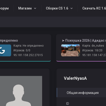
орум
Магазин
Сборки CS 1.6
Скачать КС 1.
 определено
Карта: Не определено
Карта: de_nukes
Игроков: 0/0
Игроков: 18/20
95.181.158.252:27015
95.181.158.147:2
ValerNyasA
Общая информация
ID