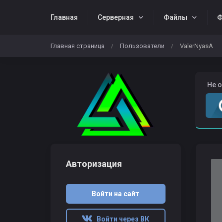
Главная
Серверная
Файлы
Ф
Главная страница
Пользователи
ValerNyasA
/
/
Жалобы
Download CS 1.6
️ Не
Авторизация
Войти на сайт
Войти через ВК