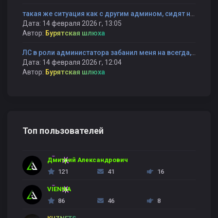
такая же ситуация как с другим админом, сидят не справляются и банят снова
Дата: 14 февраля 2026 г, 13:05
Автор:
Бурятская шлюха
ЛС в роли администатора забанил меня на всегда, не сказав причину и не вызвав на првоерку BubbleGUM
Дата: 14 февраля 2026 г, 12:04
Автор:
Бурятская шлюха
Топ пользователей
Дмитрий Александрович
121
41
16
VIENNA
86
46
8