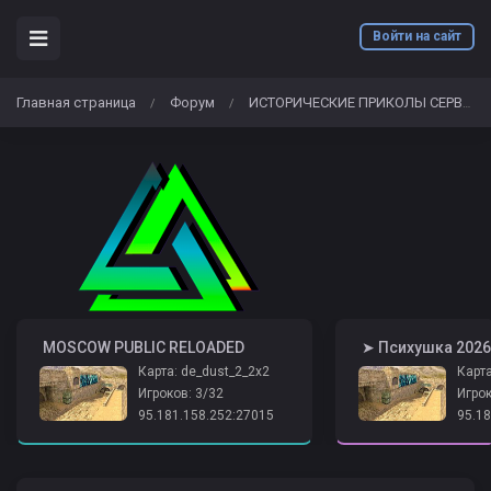
Войти на сайт
Главная страница
Форум
ИСТОРИЧЕСКИЕ ПРИКОЛЫ СЕРВЕРА
/
/
️ MOSCOW PUBLIC RELOADED
Карта: de_dust_2_2x2
Карта
Игроков: 3/32
Игрок
95.181.158.252:27015
95.18