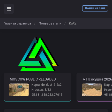
Войти на сайт
Главная страница
Пользователи
KaRa
/
/
️ MOSCOW PUBLIC RELOADED
Карта: de_dust_2_2x2
Карта
Игроков: 3/32
Игрок
95.181.158.252:27015
95.18