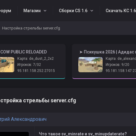
орум
Магазин
Сборки CS 1.6
Скачать КС 1.
Настройка стрельбы server.cfg
SCOW PUBLIC RELOADED
Карта: de_dust_2_2x2
Карта: de_alexan
Игроков: 7/32
Игроков: 9/20
95.181.158.252:27015
95.181.158.147:2
стройка стрельбы server.cfg
рий Александрович
Что такое sv_minrate и sv_minupdaterate?