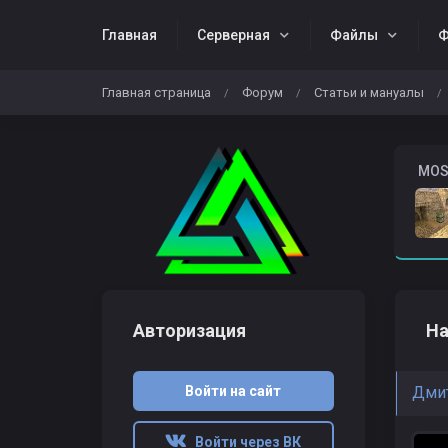
Главная
Серверная
Файлы
Ф
Главная страница
Форум
Статьи и мануалы
/
/
/
Жалобы
Download CS 1.6
️ MO
Авторизация
На
Войти на сайт
Дмит
Войти через ВК