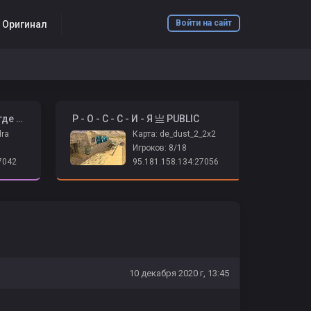
Войти на сайт
6 Оригинал
️ ➤ Психушка 2026 | Адидас где бабки? ➤
️ Р - О - С - С - И - Я 亗 PUBLIC
dra
Карта: de_dust_2_2x2
Игроков: 8/18
7042
95.181.158.134:27056
10 декабря 2020 г, 13:45