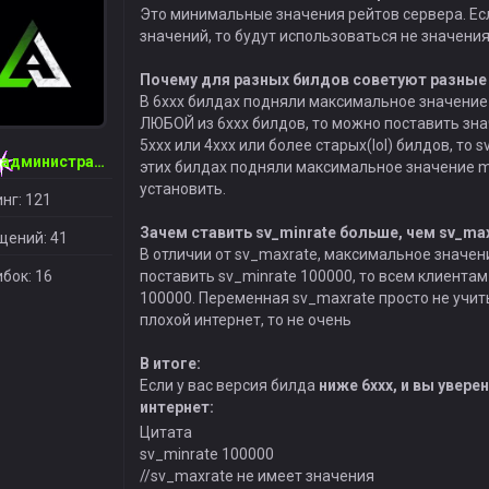
Это минимальные значения рейтов сервера. Если
значений, то будут использоваться не значения и
Почему для разных билдов советуют разные
В 6ххх билдах подняли максимальное значение 
ЛЮБОЙ из 6ххх билдов, то можно поставить зна
5ххх или 4ххх или более старых(lol) билдов, то 
Глав. администратор
этих билдах подняли максимальное значение m
установить.
нг: 121
Зачем ставить sv_minrate больше, чем sv_ma
щений: 41
В отличии от sv_maxrate, максимальное значени
бок: 16
поставить sv_minrate 100000, то всем клиента
100000. Переменная sv_maxrate просто не учиты
плохой интернет, то не очень
В итоге:
Если у вас версия билда
ниже 6ххх, и вы увере
интернет:
Цитата
sv_minrate 100000
//sv_maxrate не имеет значения