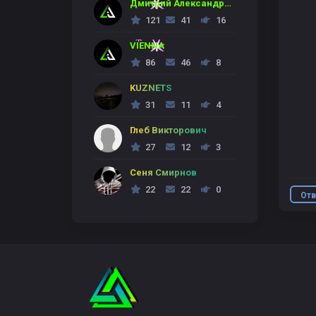
Дмитрий Александрович
121
41
16
VIENNA
86
46
8
KUZNETS
31
11
4
Глеб Викторович
27
12
3
Сеня Смирнов
22
22
0
Отв