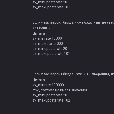
sv_minupdaterate 20
sv_maxupdaterate 101
Если у вас версия билда
ниже 6ххх, и вы не ув
интернет:
Цитата
sv_minrate 15000
sv_maxrate 25000
sv_minupdaterate 20
sv_maxupdaterate 101
Если у вас версия билда
6ххх, и вы уверенны, 
Цитата
sv_minrate 100000
//sv_maxrate не имеет значения
sv_minupdaterate 20
sv_maxupdaterate 102