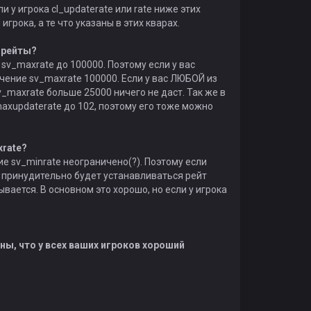
 у игрока cl_updaterate или rate ниже этих
грока, а те что указаны в этих кварах.
 рейты?
sv_maxrate до 100000. Поэтому если у вас
чение sv_maxrate 100000. Если у вас ЛЮБОЙ из
sv_maxrate больше 25000 ничего не даст. Так же в
axupdaterate до 102, поэтому его тоже можно
xrate?
е sv_minrate неограничено(?). Поэтому если
м принудительно будет устанавливаться рейт
вается. В основном это хорошо, но если у игрока
нны, что у всех ваших игроков хороший