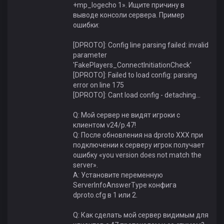
+mp_logecho 1». Ищите причину в
выводе консоли сервера. Пример
ошибки:
[DPROTO]: Config line parsing failed: invalid
parameter
'FakePlayers_ConnectInitiationCheck'
[DPROTO]: Failed to load config: parsing
error on line 175
[DPROTO]: Cant load config - detaching...
Q: Мой сервер не видят игроки с
клиентом v24/p.47!
Q: После обновления на dproto XХХ при
подключении к серверу игрок получает
ошибку «you version does not match the
server».
A: Установите переменную
ServerInfoAnswerType конфига
dproto.cfg в 1 или 2.
Q: Как сделать мой сервер видимым для