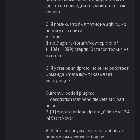
где-то на последних страницах того же
топика.
Q: Я помню, что был топик на aghl.ru, но
не могу его найти.
A: Топик
(http://aghl.ru/forum/viewtopic.php?
f=10&t=1389) стёрли. Остался только на
cs.rin.ru.
Q: Я установил dproto, но он не работает.
Команда «meta list» показывает
следующее:
Currently loaded plugins:
1. description stat pend file vers src load
unlod
2. [ 1] dproto fail load dproto_i386.so v0.3.4
ini Start Never
A: К строке запуска сервера добавьте
параметры «-console +log on