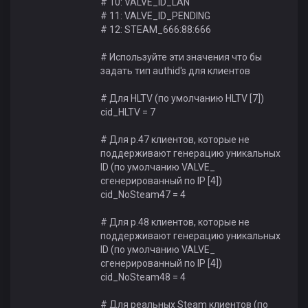
# 10: VALVE_ID_LAN
# 11: VALVE_ID_PENDING
# 12: STEAM_666:88:666
# Используйте эти значения что бы
задать тип authid's для клиентов
# Для HLTV (по умолчанию HLTV [7])
cid_HLTV = 7
# Для p.47 клиентов, которые не
поддерживают генерацию уникальных
ID (по умолчанию VALVE_
сгенерированный по IP [4])
cid_NoSteam47 = 4
# Для p.48 клиентов, которые не
поддерживают генерацию уникальных
ID (по умолчанию VALVE_
сгенерированный по IP [4])
cid_NoSteam48 = 4
# Для реальных Steam клиентов (по