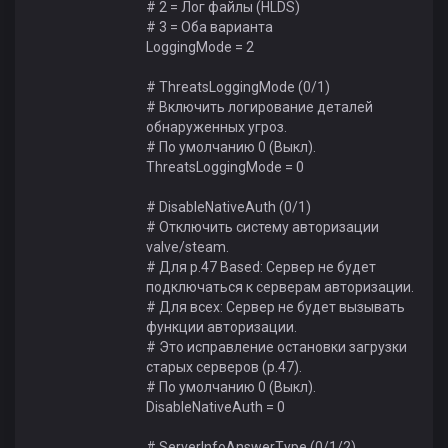
# 2 = Лог файлы (HLDS)
# 3 = Оба варианта
LoggingMode = 2
# ThreatsLoggingMode (0/1)
# Включить логирование деталей
обнаруженных угроз.
# По умолчанию 0 (Выкл).
ThreatsLoggingMode = 0
# DisableNativeAuth (0/1)
# Отключить систему авторизации
valve/steam.
# Для p.47 Based: Сервер не будет
подключаться к серверам авторизации.
# Для всех: Сервер не будет вызывать
функции авторизации.
# Это исправление остановки загрузки
старых серверов (p.47).
# По умолчанию 0 (Выкл).
DisableNativeAuth = 0
# ServerInfoAnswerType (0/1/2)