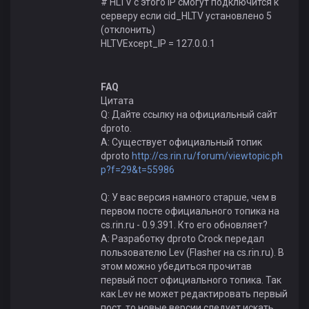
# HLTV с этого IP смогут подключится к
серверу если cid_HLTV установлено 5
(отклонить)
HLTVExcept_IP = 127.0.0.1
FAQ
Цитата
Q: Дайте ссылку на официальный сайт
dproto.
A: Существует официальный топик
dproto
http://cs.rin.ru/forum/viewtopic.ph
p?f=29&t=55986
Q: У вас версия намного старше, чем в
первом посте официального топика на
cs.rin.ru - 0.9.391. Кто его обновляет?
A: Разработку dproto Crock передал
пользователю Lev (Flasher на cs.rin.ru). В
этом можно убедиться прочитав
первый пост официального топика. Так
как Lev не может редактировать первый
пост, то новые версии следует искать