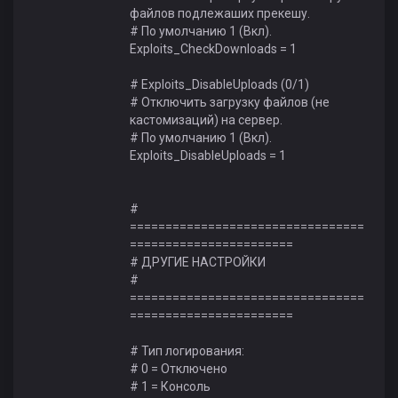
файлов подлежаших прекешу.
# По умолчанию 1 (Вкл).
Exploits_CheckDownloads = 1
# Exploits_DisableUploads (0/1)
# Отключить загрузку файлов (не
кастомизаций) на сервер.
# По умолчанию 1 (Вкл).
Exploits_DisableUploads = 1
#
=================================
=======================
# ДРУГИЕ НАСТРОЙКИ
#
=================================
=======================
# Тип логирования:
# 0 = Отключено
# 1 = Консоль