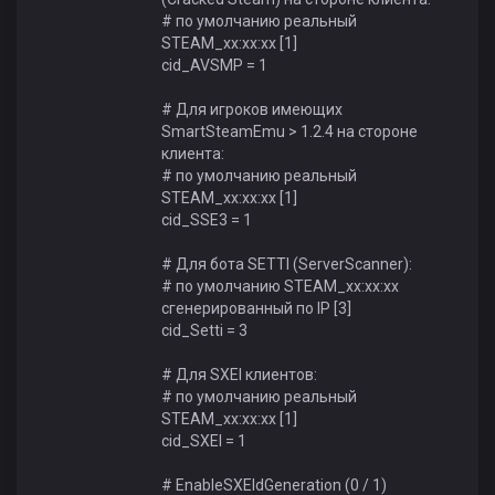
# по умолчанию реальный
STEAM_xx:xx:xx [1]
cid_AVSMP = 1
# Для игроков имеющих
SmartSteamEmu > 1.2.4 на стороне
клиента:
# по умолчанию реальный
STEAM_xx:xx:xx [1]
cid_SSE3 = 1
# Для бота SETTI (ServerScanner):
# по умолчанию STEAM_xx:xx:xx
сгенерированный по IP [3]
cid_Setti = 3
# Для SXEI клиентов:
# по умолчанию реальный
STEAM_xx:xx:xx [1]
cid_SXEI = 1
# EnableSXEIdGeneration (0 / 1)