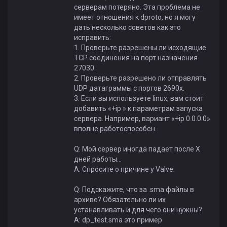
серверам потеряно. Эта проблема не
имеет отношения к dproto, но я могу
дать несколько советов как это
исправить:
1. Проверьте разрешены ли исходящие
TCP соединения на порт назначения
27030.
2. Проверьте разрешено ли отправлять
UDP датаграммы с портов 2690x.
3. Если вы используете linux, вам стоит
добавить «+ip » к параметрам запуска
сервера. Например, вариант «+ip 0.0.0.0»
вполне работоспособен.
Q: Мой сервер иногда падает после X
дней работы...
A: Спросите о причине у Valve.
Q: Подскажите, что за .sma файлы в
архиве? Обязательно ли их
устанавливать и для чего они нужны?
А: dp_test.sma это пример