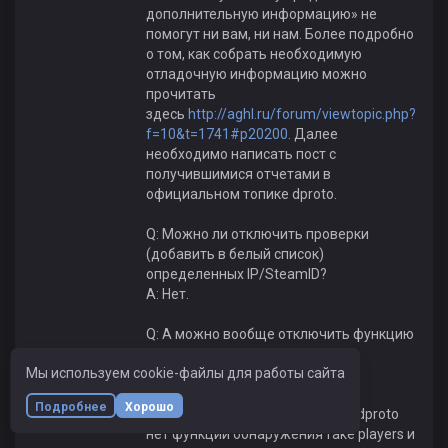
дополнительную информацию» не
помогут ни вам, ни нам. Более подробно
о том, как собрать необходимую
отладочную информацию можно
прочитать
здесь
http://aghl.ru/forum/viewtopic.php?
f=10&t=1741#p20200
. Далее
необходимо написать пост с
получившимися отчетами в
официальном топике dproto.
Q: Можно ли отключить проверки
(добавить в белый список)
определенных IP/SteamID?
А: Нет.
Q: А можно вообще отключить функцию
обнаружения fake players?
Мы используем cookie-файлы для работы сайта
А: Нет.
Подробнее
Хорошо
Q: В какой из последних версий dproto
нет функции обнаружения fake players и