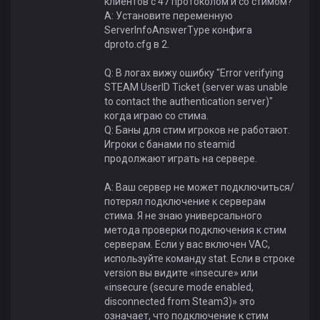
клиентов с 47 протоколом и со стимом?
A: Установите переменную
ServerInfoAnswerType конфига
dproto.cfg в 2.
Q: В логах вижу ошибку "Error verifying
STEAM UserID Ticket (server was unable
to contact the authentication server)"
когда играю со стима.
Q: Баны для стим игроков не работают.
Игроки с банами по steamid
продолжают играть на сервере.
A: Ваш сервер не может подключиться/
потерял подключение к серверам
стимa. Я не знаю универсального
метода проверки подключения к стим
серверам. Если у вас включен VAC,
используйте команду stat. Если в строке
version вы видите «insecure» или
«insecure (secure mode enabled,
disconnected from Steam3)» это
означает, что подключение к стим