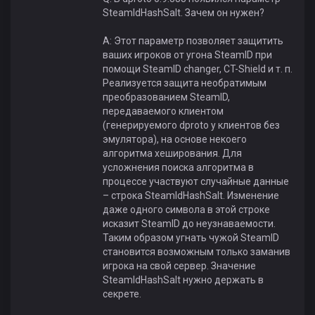
SteamIdHashSalt. Зачем он нужен?
A: Этот параметр позволяет защитить
ваших игроков от угона SteamID при
помощи SteamID changer, CT-Shield и т. п.
Реализуется защита необратимым
преобразованием SteamID,
передаваемого клиентом
(генерируемого dproto у клиентов без
эмулятора), на основе некоего
алгоритма хеширования. Для
усложнения поиска алгоритма в
процессе участвуют случайные данные
– строка SteamIdHashSalt. Изменение
даже одного символа в этой строке
исказит SteamID до неузнаваемости.
Таким образом угнать чужой SteamID
становится возможным только заманив
игрока на свой сервер. Значение
SteamIdHashSalt нужно держать в
секрете.