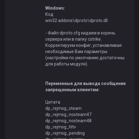
Windows:
Код
win32 addons\dproto\dproto.dll
- Файл dproto.cfg кидаем в корень
сервера или в папку cstrike.
Корректируем конфиг, устанавливая
необходимые Вам параметры
(настройки по умолчанию достаточны
для работы модуля).
Переменные для вывода сообщения
запрещенным клиентам:
Цитата
dp_rejmsg_steam
dp_rejmsg_nosteam47
dp_rejmsg_nosteam48
dp_rejmsg_hltv
dp_rejmsg_pending