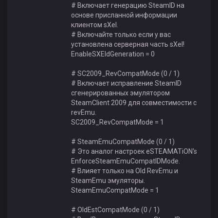
# Включает генерацию SteamID на
основе присланной информации
клиентом sXeI.
# Включайте только если у вас
установлена серверная часть sXeI!
EnableSXEIdGeneration = 0
# SC2009_RevCompatMode (0 / 1)
# Включает исправление SteamID
сгенерированных эмулятором
SteamClient 2009 для совместимости с
revEmu.
SC2009_RevCompatMode = 1
# SteamEmuCompatMode (0 / 1)
# Это аналог настроек eSTEAMATiON's
EnforceSteamEmuCompatIDMode.
# Влияет только на Old RevEmu и
SteamEmu эмуляторы.
SteamEmuCompatMode = 1
# OldEstCompatMode (0 / 1)