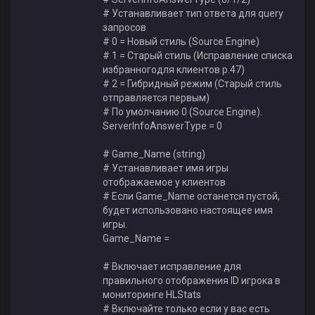
# Устанавливает тип ответа для query
запросов
# 0 = Новый стиль (Source Engine)
# 1 = Старый стиль (Исправление списка
избранногодля клиентов p.47)
# 2 = Гибридный режим (Старый стиль
отправляется первым)
# По умолчанию 0 (Source Engine).
ServerInfoAnswerType = 0
# Game_Name (string)
# Устанавливает имя игры
отображаемое у клиентов
# Если Game_Name останется пустой,
будет использовано настоящее имя
игры.
Game_Name =
# Включает исправление для
правильного отображения ID игрока в
мониторинге HLStats
# Включайте только если у вас есть