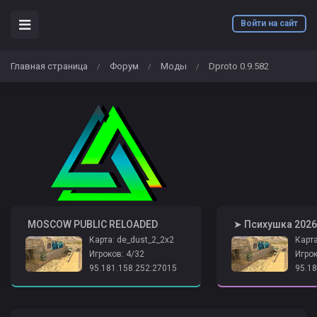
Войти на сайт
Главная страница
Форум
Моды
Dproto 0.9.582
/
/
/
️ MOSCOW PUBLIC RELOADED
Карта: de_dust_2_2x2
Карта
Игроков: 4/32
Игрок
95.181.158.252:27015
95.18