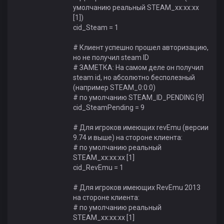
умолчанию реальный STEAM_xx:xx:xx
[1])
cid_Steam = 1
# Клиент успешно прошел авторизацию,
но не получил steam ID
# ЗАМЕТКА: На самом деле он получил
steam id, но абсолютно бесполезный
(например STEAM_0:0:0)
# по умолчанию STEAM_ID_PENDING [9]
cid_SteamPending = 9
# Для игроков имеющих revEmu (версии
9.74 и выше) на стороне клиента:
# по умолчанию реальный
STEAM_xx:xx:xx [1]
cid_RevEmu = 1
# Для игроков имеющих RevEmu 2013
на стороне клиента:
# по умолчанию реальный
STEAM_xx:xx:xx [1]