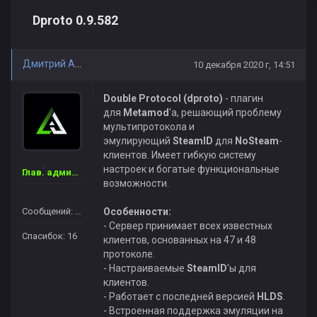
Dproto 0.9.582
Дмитрий Александрович
10 декабря 2020 г, 14:51
Double Protocol (dproto)
- плагин
для
Metamod
'а, решающий проблему
мультипротокола и
эмулирующий
SteamID
для
NoSteam
-
клиентов. Имеет гибкую систему
настроек и богатые функциональные
Глав. администратор
возможности.
Сообщений: 41
Особенности:
- Сервер принимает всех известных
Спасибок: 16
клиентов, основанных на 47 и 48
протоколе.
- Настраиваемые
SteamID
'ы для
клиентов.
- Работает с последней версией
HLDS
.
- Встроенная поддержка эмуляции на