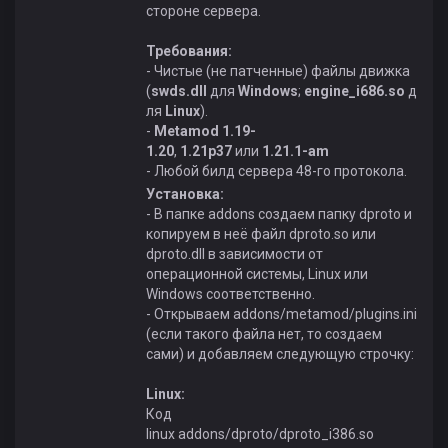
стороне сервера.
Требования:
- Чистые (не патченные) файлы движка
(
swds.dll
для
Windows
;
engine_i686.so
д
ля
Linux
).
-
Metamod 1.19-
1.20
,
1.21p37
или
1.21.1-am
- Любой билд сервера 48-го протокола.
Установка:
- В папке addons создаем папку dproto и
копируем в неё файл dproto.so или
dproto.dll в зависимости от
операционной системы, Linux или
Windows соответственно.
- Открываем addons/metamod/plugins.ini
(если такого файла нет, то создаем
сами) и добавляем следующую строчку:
Linux:
Код
linux addons/dproto/dproto_i386.so