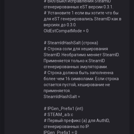
# Вкл/Выкл исправления SteamID
сгенерированных eST версии 0.3.1.
# Установите 1 если вы хотите что бы
для eST генерировались SteamID как в
версиях до 0.3.0.
OldEstCompatMode = 0
# SteamIdHashSalt (строка)
# Строка соли для хеширования
SteamID. Необратимо меняет SteamID.
Применяется только к SteamID
сгенерированных эмуляторами.
# Строка должна быть заполненна
более чем 16 символами. Если строка
остается пустой, хеширование не
применяется.
SteamIdHashSalt =
# IPGen_Prefix1 (int)
# STEAM_a:b:c
# Первый префикс (a) для AuthID,
сгенерированных по IP.
IPGen_Prefix1 = 0