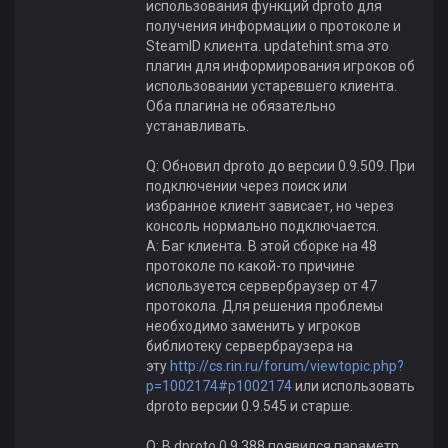
использования функций dproto для
получения информации о протоколе и
SteamID клиента. updatehint.sma это
плагин для информирования игроков об
использовании устаревшего клиента.
Оба плагина не обязательно
устанавливать.
Q: Обновил dproto до версии 0.9.509. При
подключении через поиск или
избранное клиент зависает, но через
консоль нормально подключается.
A: Баг клиента. В этой сборке на 48
протоколе по какой-то причине
используется сервербраузер от 47
протокола. Для решения проблемы
необходимо заменить у игроков
библиотеку сервербраузера на
эту
http://cs.rin.ru/forum/viewtopic.php?
p=1002174#p1002174
или использовать
dproto версии 0.9.545 и старше.
Q: В dproto 0.9.388 появился параметр