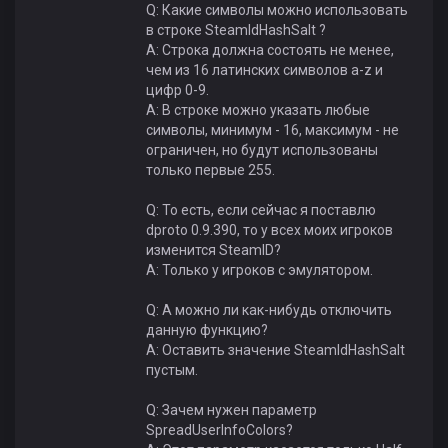
Q: Какие символы можно использовать
в строке SteamIdHashSalt ?
A: Строка должна состоять не менее,
чем из 16 латинских символов a-z и
цифр 0-9.
A: В строке можно указать любые
символы, минимум - 16, максимум - не
ограничен, но будут использованы
только первые 255.
Q: То есть, если сейчас я поставлю
dproto 0.9.390, то у всех моих игроков
изменится SteamID?
A: Только у игроков с эмулятором.
Q: А можно ли как-нибудь отключить
данную функцию?
A: Оставить значение SteamIdHashSalt
пустым.
Q: Зачем нужен параметр
SpreadUserInfoColors?