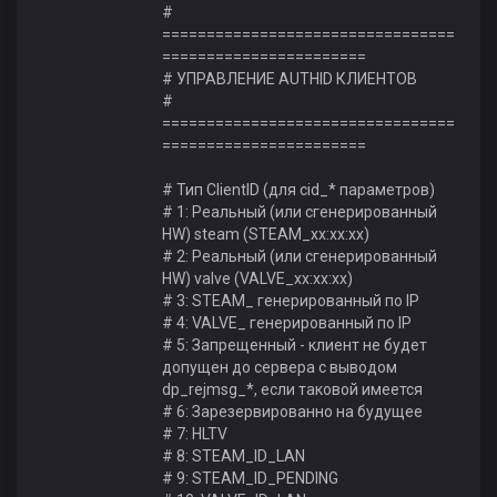
#
=================================
=======================
# УПРАВЛЕНИЕ AUTHID КЛИЕНТОВ
#
=================================
=======================
# Тип ClientID (для cid_* параметров)
# 1: Реальный (или сгенерированный
HW) steam (STEAM_xx:xx:xx)
# 2: Реальный (или сгенерированный
HW) valve (VALVE_xx:xx:xx)
# 3: STEAM_ генерированный по IP
# 4: VALVE_ генерированный по IP
# 5: Запрещенный - клиент не будет
допущен до сервера с выводом
dp_rejmsg_*, если таковой имеется
# 6: Зарезервированно на будущее
# 7: HLTV
# 8: STEAM_ID_LAN
# 9: STEAM_ID_PENDING