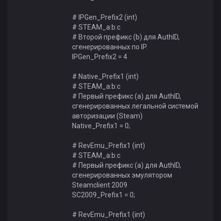
# IPGen_Prefix2 (int)
# STEAM_a:b:c
# Второй префикс (b) для AuthID,
сгенерированных по IP.
IPGen_Prefix2 = 4
# Native_Prefix1 (int)
# STEAM_a:b:c
# Первый префикс (a) для AuthID,
сгенерированных легальной системой
авторизации (Steam)
Native_Prefix1 = 0;
# RevEmu_Prefix1 (int)
# STEAM_a:b:c
# Первый префикс (a) для AuthID,
сгенерированных эмулятором
Steamclient 2009
SC2009_Prefix1 = 0;
# RevEmu_Prefix1 (int)