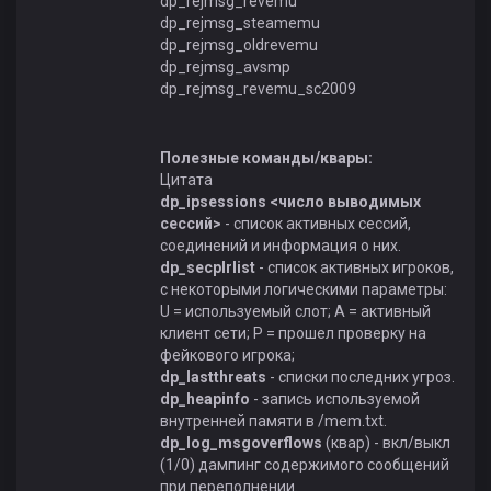
dp_rejmsg_revemu
dp_rejmsg_steamemu
dp_rejmsg_oldrevemu
dp_rejmsg_avsmp
dp_rejmsg_revemu_sc2009
Полезные команды/квары:
Цитата
dp_ipsessions <число выводимых
сессий>
- список активных сессий,
соединений и информация о них.
dp_secplrlist
- список активных игроков,
с некоторыми логическими параметры:
U = используемый слот; A = активный
клиент сети; P = прошел проверку на
фейкового игрока;
dp_lastthreats
- списки последних угроз.
dp_heapinfo
- запись используемой
внутренней памяти в /mem.txt.
dp_log_msgoverflows
(квар) - вкл/выкл
(1/0) дампинг содержимого сообщений
при переполнении.