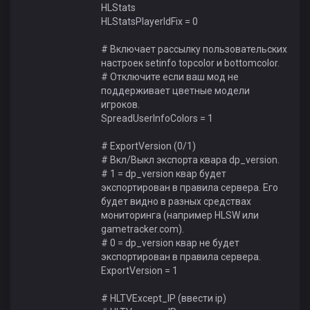
HLStats
HLStatsPlayerIdFix = 0
# Включает рассылку пользовательских
настроек setinfo topcolor и bottomcolor.
# Отключите если ваш мод не
поддерживает цветные модели
игроков.
SpreadUserInfoColors = 1
# ExportVersion (0/1)
# Вкл/Выкл экспорта квара dp_version.
# 1 = dp_version квар будет
экспортирован в правила сервера. Его
будет видно в разных средствах
мониторинга (например HLSW или
gametracker.com).
# 0 = dp_version квар не будет
экспортирован в правила сервера.
ExportVersion = 1
# HLTVExcept_IP (ввести ip)