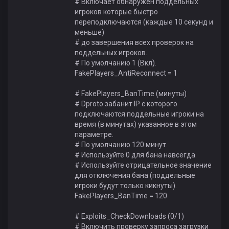
# Включает обнаружен поддельных
игроков которые быстро
переподключаются (каждые 10 секунд и
меньше)
# до завершения всех проверок на
поддельных игроков.
# По умолчанию 1 (Вкл).
FakePlayers_AntiReconnect = 1
# FakePlayers_BanTime (минуты)
# Dproto забанит IP с которого
подключаются поддельные игроки на
время (в минутах) указанное в этом
параметре.
# По умолчанию 120 минут.
# Используйте 0 для бана навсегда.
# Используйте отрицательное значение
для отключения бана (поддельные
игроки будут только кикнуты).
FakePlayers_BanTime = 120
# Exploits_CheckDownloads (0/1)
# Включить проверку запроса загрузки