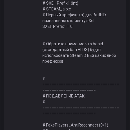
# SXEI_Prefix1 (int)
# STEAM_a:b:c
# Первый префикс (a) для AuthID,
назначенного клиенту sXeI
SXEI_Prefix1 = 0;
# Обратите внимание что banid
(стандартный бан HLDS) будет
использовать SteamID БЕЗ каких либо
префиксов!
#
=================================
=======================
# ПОДАВЛЕНИЕ АТАК
#
=================================
=======================
# FakePlayers_AntiReconnect (0/1)