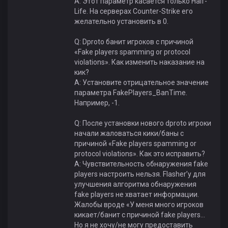
А: Этот параметр касается только Half-
Life. На серверах Counter-Strike его
желательно установить в 0.
Q: Dproto банит игроков с причиной
«Fake players spamming or protocol
violations». Как изменить наказание на
кик?
А: Установите отрицательное значение
параметра FakePlayers_BanTime.
Например, -1.
Q: После установки нового dproto игроки
начали жаловаться кики/баны с
причиной «Fake players spamming or
protocol violations». Как это исправить?
A: Чувствительность обнаружения fake
players настроить нельзя. Flasher’у для
улучшения алгоритма обнаружения
fake players не хватает информации.
Жалобы вроде «У меня много игроков
кикает/банит с причиной fake players…
Но я не хочу/не могу предоставить