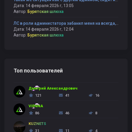
Дата: 14 февраля 2026 г, 13:05
Автор:
Бурятская шлюха
ЛС в роли администатора забанил меня на всегда, не сказав причину и не вызвав на првоерку BubbleGUM
Дата: 14 февраля 2026 г, 12:04
Автор:
Бурятская шлюха
Топ пользователей
Дмитрий Александрович
121
41
16
VIENNA
86
46
8
KUZNETS
31
11
4