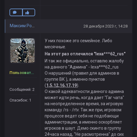
Максим Романенко
28 декабря 2023 г, 14:28
У них похоже это семейное. Либо
месячные.
На этот раз отлечился "lexa***62_rus"
И так же официально, оставлю жалобу
на данного "Админа" - lexa***62_rus
Пользователь
О нарушений (правил для админов в
группе ВК ), а именно пунктов
(
1,5,12,16,17,19
).
Сообщений: 2
О какой адекватности данного админа
может идти речь, когда дает "Гаг чата"
Спасибок: 1
на неопределенное время, за игровую
команду /rs - /rtv. Так же при, игровом
процессе ведет себя не подобающи
администрации, а именно оскорбляет
игроков в шаут. Демо скинто в группу
24часа назад, "Не расмотренна" до сих