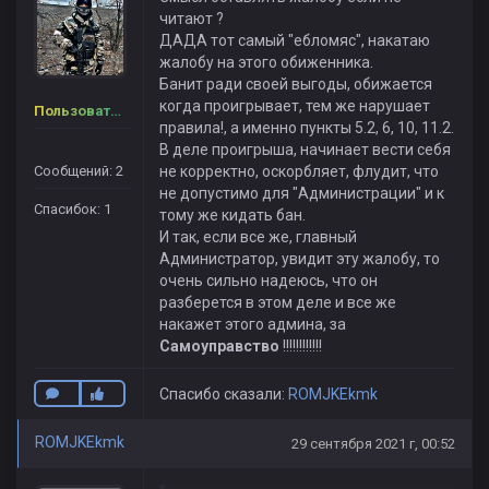
читают ?
ДАДА тот самый "ебломяс", накатаю
жалобу на этого обиженника.
Банит ради своей выгоды, обижается
когда проигрывает, тем же нарушает
Пользователь
правила!, а именно пункты 5.2, 6, 10, 11.2.
В деле проигрыша, начинает вести себя
Сообщений: 2
не корректно, оскорбляет, флудит, что
не допустимо для "Администрации" и к
Спасибок: 1
тому же кидать бан.
И так, если все же, главный
Администратор, увидит эту жалобу, то
очень сильно надеюсь, что он
разберется в этом деле и все же
накажет этого админа, за
Самоуправство
!!!!!!!!!!!!
Спасибо сказали:
ROMJKEkmk
ROMJKEkmk
29 сентября 2021 г, 00:52