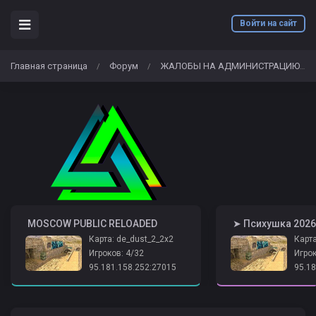
Войти на сайт
Главная страница
Форум
ЖАЛОБЫ НА АДМИНИСТРАЦИЮ
/
/
/
️ MOSCOW PUBLIC RELOADED
Карта: de_dust_2_2x2
Карта
Игроков: 4/32
Игрок
95.181.158.252:27015
95.18