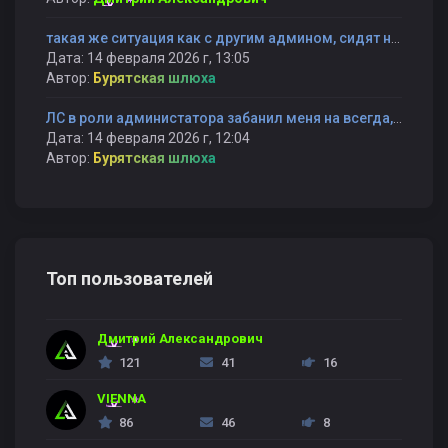
такая же ситуация как с другим админом, сидят не справляются и банят снова
Дата: 14 февраля 2026 г, 13:05
Автор:
Бурятская шлюха
ЛС в роли администатора забанил меня на всегда, не сказав причину и не вызвав на првоерку BubbleGUM
Дата: 14 февраля 2026 г, 12:04
Автор:
Бурятская шлюха
Топ пользователей
Дмитрий Александрович
121
41
16
VIENNA
86
46
8