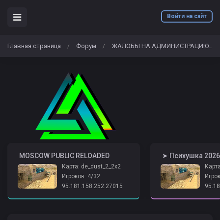
Войти на сайт
Главная страница
Форум
ЖАЛОБЫ НА АДМИНИСТРАЦИЮ
/
/
/
️ MOSCOW PUBLIC RELOADED
Карта: de_dust_2_2x2
Карта
Игроков: 4/32
Игрок
95.181.158.252:27015
95.18