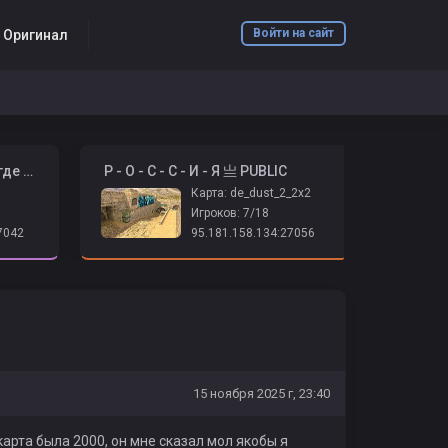
Войти на сайт
6 Оригинал
️ ➤ Психушка 2026 | Адидас где бабки? ➤
️ Р - О - С - С - И - Я 亗 PUBLIC
Карта: de_dust_2_2x2
Игроков: 7/18
7042
95.181.158.134:27056
15 ноября 2025 г, 23:40
карта была 2000, он мне сказал мол якобы я