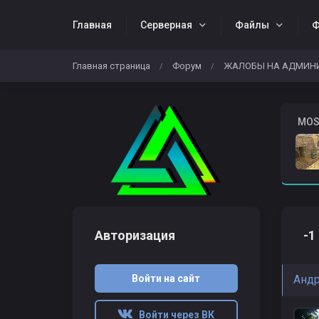
Главная
Серверная
Файлы
Ф
Главная страница
Форум
ЖАЛОБЫ НА АДМИН
/
/
Жалобы
Download CS 1.6
️ MO
Авторизация
-1
Войти на сайт
Андр
Войти через ВК