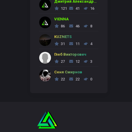
Дмитрий Александрович
121
41
16
VIENNA
86
46
8
KUZNETS
31
11
4
Глеб Викторович
27
12
3
Сеня Смирнов
22
22
0