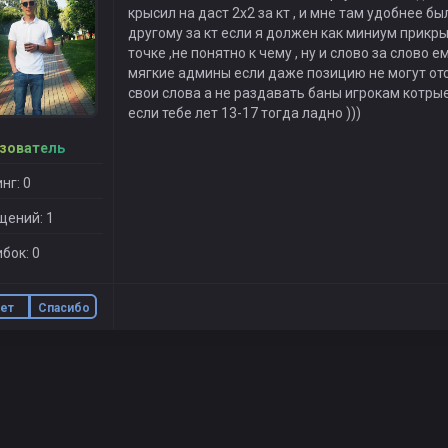
крысил на даст 2х2 за кт , и мне там удобнее был
другому за кт если я должен как миниум прикры
точке ,не понятно к чему , ну и слово за слово е
мягкие админы если даже позицию не могут отс
свои слова а не раздавать баны игрокам котрые
если тебе лет 13-17 тогда ладно )))
зователь
нг: 0
щений: 1
бок: 0
ет
Спасибо