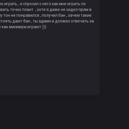
о играть , я спросил с него как мне играть по
вать точно плант , хотя я даже не сидел прям в
му тон не понравился , получил бан , зачем такие
тоять дают бан , ты админ и должен отвечать за
 как минимум играют )))