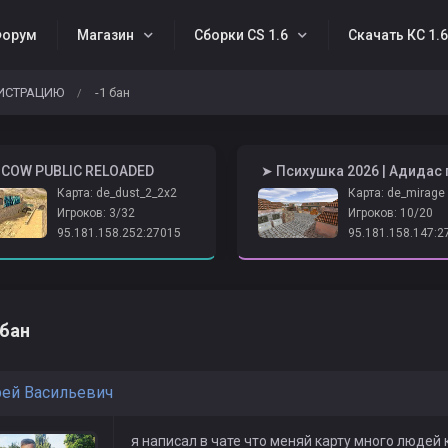
орум
Магазин
Сборки CS 1.6
Скачать КС 1.
ИСТРАЦИЮ
-1 бан
/
SCOW PUBLIC RELOADED
Карта: de_dust_2_2x2
Карта: de_mirage
Игроков: 3/32
Игроков: 10/20
95.181.158.252:27015
95.181.158.147:2
 бан
ей Васильевич
я написал в чате что меняй карту много людей 