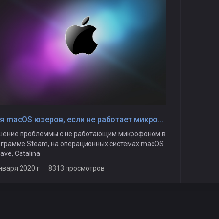
Для macOS юзеров, если не работает микрофон в Steam macOS
шение проблеммы с не работающим микрофоном в
ограмме Steam, на операционных системах macOS
ave, Catalina
января 2020 г 8313 просмотров