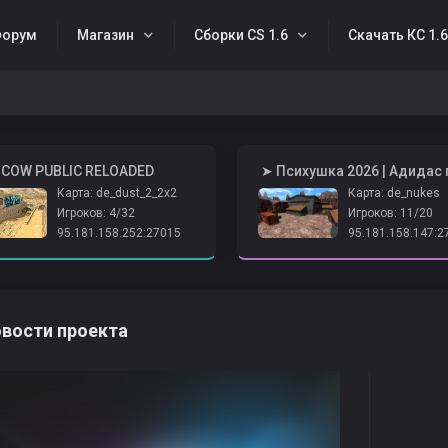
орум
Магазин
Сборки CS 1.6
Скачать КС 1.
SCOW PUBLIC RELOADED
Карта: de_dust_2_2x2
Карта: de_nukes
Игроков: 4/32
Игроков: 11/20
95.181.158.252:27015
95.181.158.147:2
вости проекта