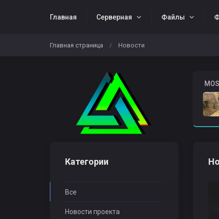
Главная
Серверная
Файлы
Ф
Главная страница
Новости
/
Жалобы
Download CS 1.6
️ MO
Категории
Но
Все
Новости проекта