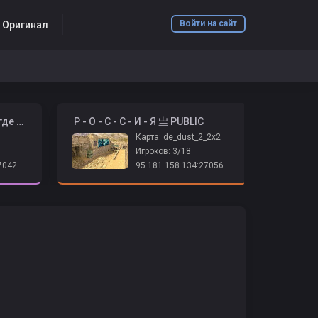
Войти на сайт
6 Оригинал
️ ➤ Психушка 2026 | Адидас где бабки? ➤
️ Р - О - С - С - И - Я 亗 PUBLIC
Карта: de_dust_2_2x2
Игроков: 3/18
7042
95.181.158.134:27056