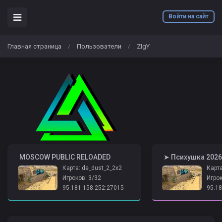
Войти на сайт
Главная страница
Пользователи
ZIgY
/
/
️ MOSCOW PUBLIC RELOADED
Карта: de_dust_2_2x2
Карта
Игроков: 3/32
Игрок
95.181.158.252:27015
95.18