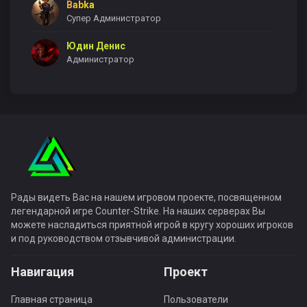
Babka
Супер Администратор
Юдин Денис
Администратор
Рады видеть Вас на нашем игровом проекте, посвященном
легендарной игре Counter-Strike. На наших серверах Вы
можете насладиться приятной игрой в кругу хороших игроков
и под руководством отзывчивой администрации.
Навигация
Проект
Главная страница
Пользователи