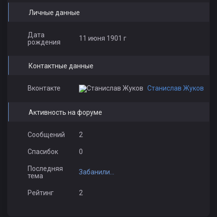
Личные данные
Дата
11 июня 1901 г
рождения
Контактные данные
Вконтакте
Станислав Жуков
Активность на форуме
Сообщений
2
Спасибок
0
Последняя
Забанили...
тема
Рейтинг
2