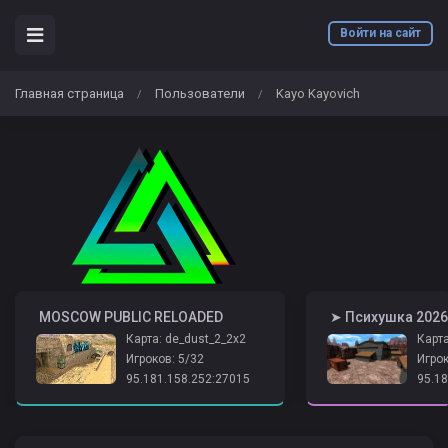
Войти на сайт
Главная страница
Пользователи
Kayo Kayovich
/
/
️ MOSCOW PUBLIC RELOADED
Карта: de_dust_2_2x2
Карта
Игроков: 5/32
Игрок
95.181.158.252:27015
95.18