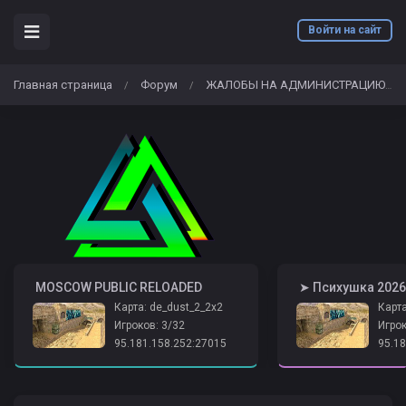
Войти на сайт
Главная страница
Форум
ЖАЛОБЫ НА АДМИНИСТРАЦИЮ
/
/
/
️ MOSCOW PUBLIC RELOADED
Карта: de_dust_2_2x2
Карта
Игроков: 3/32
Игрок
95.181.158.252:27015
95.18