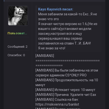
Kayo Kayovich писал:
Меня забанили за какой-то Екс...Я не
знаю что это
Я скачал чистую версию кс 1.6,(Не из
вашего сайта)установил модели
Пользователь
захожу,настроил всё и ищу
сервера,нашел ваш сервер
заспавнился на спавн Т...И...БАН!
Сообщений: 2
Я не знаю за что!
Спасибок: 0
[AMXBANS]
=================================
==============
[AMXBANS] Вы были забанены на этом
сервере админом CS^ONLY PRO
[AMXBANS] Продолжительность: на 10
минут
[AMXBANS] Истекает через: 10 минут
[AMXBANS] Причина: Удалите чит Eax
[AMXBANS] Ссылка на бан:
https://mskvienna.ru/banlist