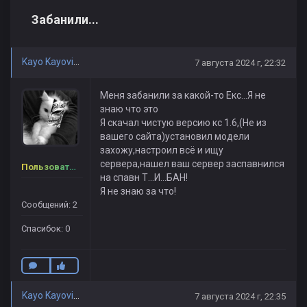
Забанили...
Kayo Kayovich
7 августа 2024 г, 22:32
Меня забанили за какой-то Екс...Я не
знаю что это
Я скачал чистую версию кс 1.6,(Не из
вашего сайта)установил модели
захожу,настроил всё и ищу
сервера,нашел ваш сервер заспавнился
Пользователь
на спавн Т...И...БАН!
Я не знаю за что!
Сообщений: 2
Спасибок: 0
Kayo Kayovich
7 августа 2024 г, 22:35