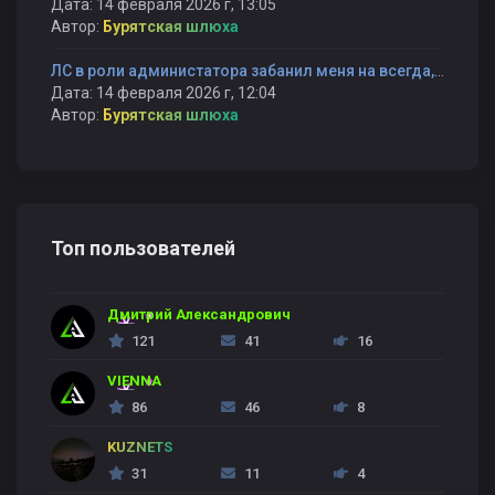
Дата: 14 февраля 2026 г, 13:05
Автор:
Бурятская шлюха
ЛС в роли администатора забанил меня на всегда, не сказав причину и не вызвав на првоерку BubbleGUM
Дата: 14 февраля 2026 г, 12:04
Автор:
Бурятская шлюха
Топ пользователей
Дмитрий Александрович
121
41
16
VIENNA
86
46
8
KUZNETS
31
11
4