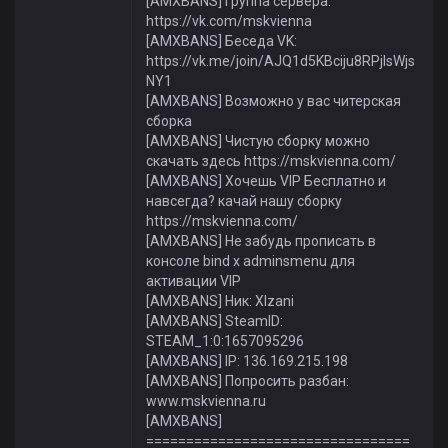
[AMXBANS] Группа сервера:
https://vk.com/mskvienna
[AMXBANS] Беседа VK:
https://vk.me/join/AJQ1d5KBciju8RPjIsWjs
NY1
[AMXBANS] Возможно у вас читерская
сборка
[AMXBANS] Чистую сборку можно
скачать здесь https://mskvienna.com/
[AMXBANS] Хочешь VIP Бесплатно и
навсегда? качай нашу сборку
https://mskvienna.com/
[AMXBANS] Не забудь прописать в
консоле bind x adminsmenu для
активации VIP
[AMXBANS] Ник: XIzani
[AMXBANS] SteamID:
STEAM_1:0:1657095296
[AMXBANS] IP: 136.169.215.198
[AMXBANS] Попросить разбан:
www.mskvienna.ru
[AMXBANS]
=================================